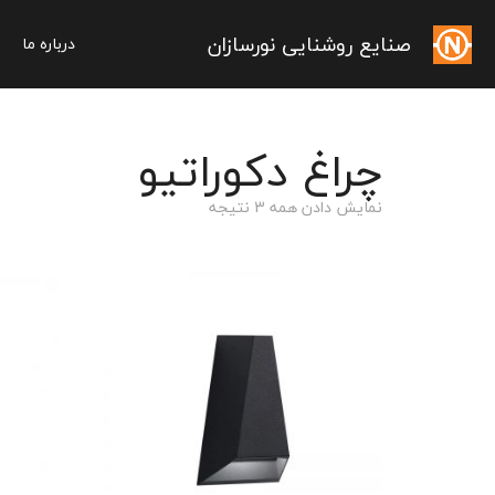
صنایع روشنایی نورسازان
درباره ما
چراغ دکوراتیو
نمایش دادن همه 3 نتیجه