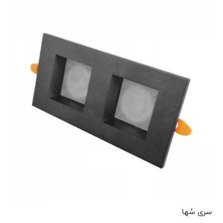
سری سُها