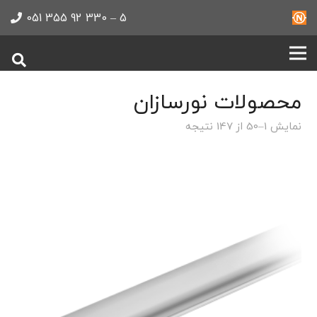
5 – 330 92 355 051
محصولات نورسازان
نمایش 1–50 از 147 نتیجه