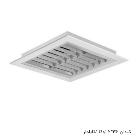
کیوان ۳۶*۲ توکار/تایلدار