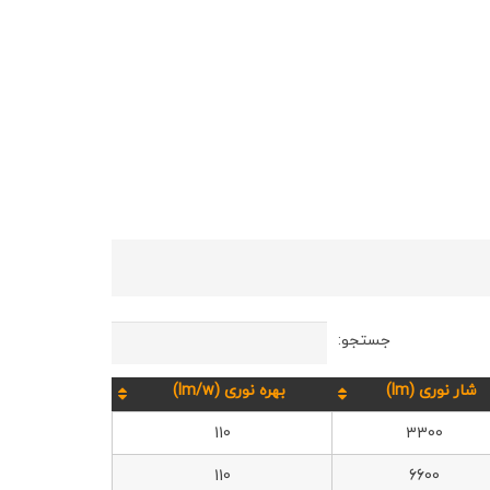
جستجو:
شار نوری (lm)
بهره نوری (lm/w)
110
3300
110
6600