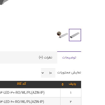
توضیحات
نظرات (0)
نمایش محتویات
ردیف
کد کالا
14-LED-30-RO/WL/PL(AZIN-IP)
1
14-LED-60-RO/WL/PL(AZIN-IP)
2