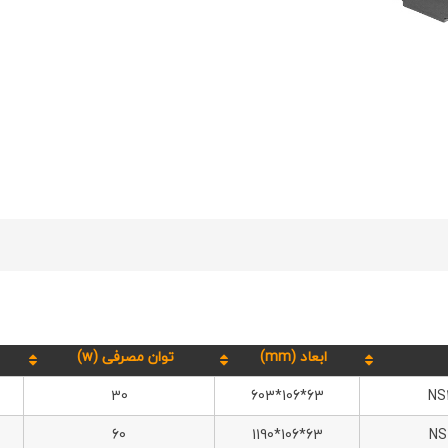
ابعاد (mm)
توان مصرفی (w)
30
63*106*603
NS
60
63*106*1190
NS