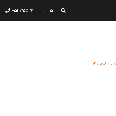
5 – 330 92 355 051
یز
,
دیواری
,
روکار