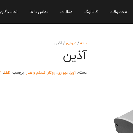
محصولات
کاتالوگ
مقالات
تماس با ما
نمایندگان
خانه
/
دیواری
/ آذین
آذین
دسته:
آویز
,
دیواری
,
روکار
,
ضدنم و غبار
برچسب:
LED
,
آو